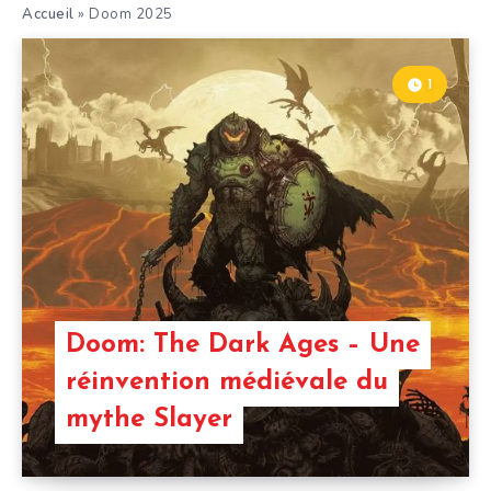
Accueil
»
Doom 2025
1
Doom: The Dark Ages – Une
réinvention médiévale du
mythe Slayer