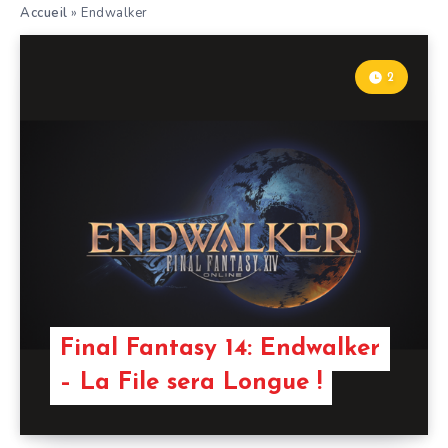
Accueil
»
Endwalker
2
Final Fantasy 14: Endwalker
– La File sera Longue !