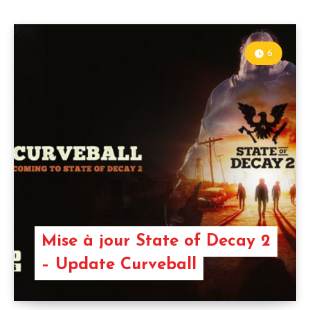
6
Mise à jour State of Decay 2
– Update Curveball