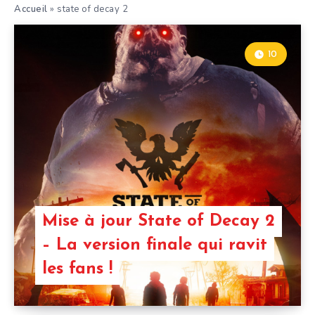
Accueil
»
state of decay 2
10
Mise à jour State of Decay 2
– La version finale qui ravit
les fans !