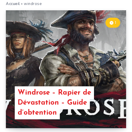
Accueil
»
windrose
1
Windrose – Rapier de
Dévastation – Guide
d’obtention