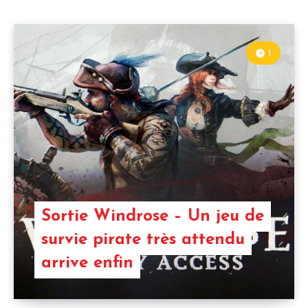
1
Sortie Windrose – Un jeu de
survie pirate très attendu
arrive enfin