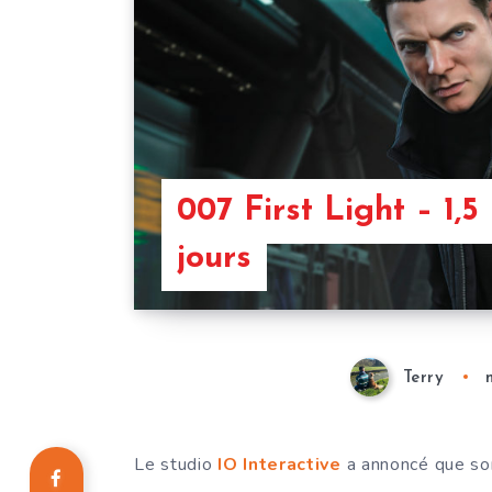
007 First Light – 1,
jours
Terry
Le studio
IO Interactive
a annoncé que so