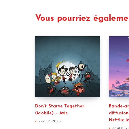
Vous pourriez égaleme
Don’t Starve Together
Bande-an
(Mobile) – Avis
diffusion
Netflix l
août 7, 2026
août 6, 2