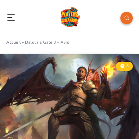
Accueil
»
Baldur’s Gate 3 – Avis
8