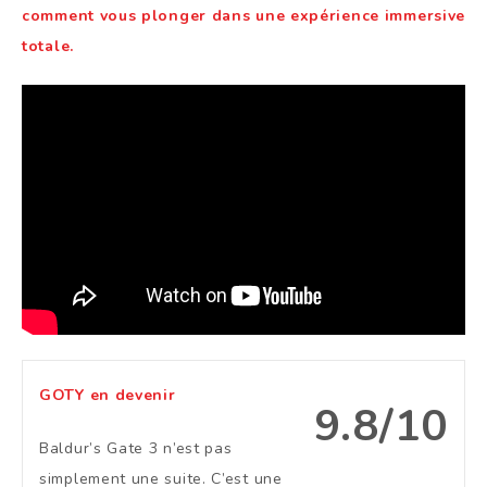
comment vous plonger dans une expérience immersive
totale.
GOTY en devenir
9.8/10
Baldur’s Gate 3 n’est pas
simplement une suite. C’est une