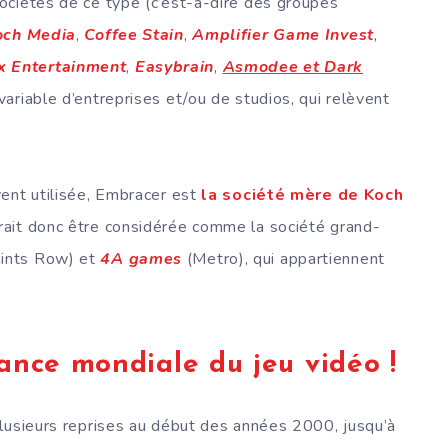
ociétés de ce type (c’est-à-dire des groupes
och Media
,
Coffee Stain
,
Amplifier Game Invest
,
x Entertainment
,
Easybrain
,
Asmodee et Dark
ariable d’entreprises et/ou de studios, qui relèvent
ent utilisée, Embracer est
la société mère de Koch
rrait donc être considérée comme la société grand-
ints Row) et
4A games
(Metro), qui appartiennent
ance mondiale du jeu vidéo !
plusieurs reprises au début des années 2000, jusqu’à