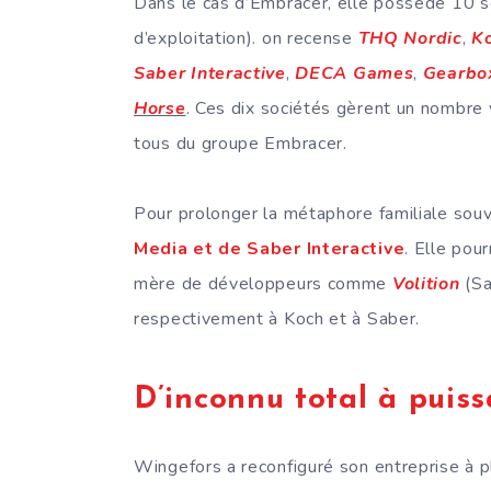
Dans le cas d’Embracer, elle possède 10 s
d’exploitation). on recense
THQ Nordic
,
K
Saber Interactive
,
DECA Games
,
Gearbo
Horse
. Ces dix sociétés gèrent un nombre v
tous du groupe Embracer.
Pour prolonger la métaphore familiale souv
Media et de Saber Interactive
. Elle pou
mère de développeurs comme
Volition
(Sa
respectivement à Koch et à Saber.
D’inconnu total à puiss
Wingefors a reconfiguré son entreprise à 