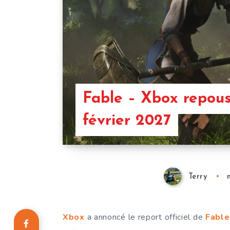
Fable – Xbox repous
février 2027
Terry
Xbox
a annoncé le report officiel de
Fable