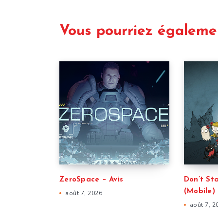
Vous pourriez égaleme
ZeroSpace – Avis
Don’t St
(Mobile) 
août 7, 2026
août 7, 2