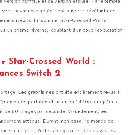
a version normale et sa version étoilée. Par exemple,
e vers sa variante gelée s’est ouverte, révélant des
chemins inédits. En somme, Star-Crossed World
s un prisme hivernal, doublant d’un coup l’exploration
 + Star-Crossed World :
ances Switch 2
 portage. Les graphismes ont été entièrement revus à
0p en mode portable et jusqu’en 1440p lorsqu’on le
nt de 60 images par seconde. Visuellement, les
 grandement atténué. Durant mon essai, le monde de
uences chargées d’effets de glace et de poussières