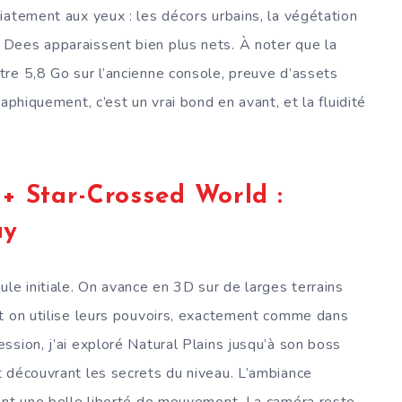
iatement aux yeux : les décors urbains, la végétation
Dees apparaissent bien plus nets. À noter que la
re 5,8 Go sur l’ancienne console, preuve d’assets
aphiquement, c’est un vrai bond en avant, et la fluidité
 + Star-Crossed World :
ay
le initiale. On avance en 3D sur de larges terrains
et on utilise leurs pouvoirs, exactement comme dans
ssion, j’ai exploré Natural Plains jusqu’à son boss
 découvrant les secrets du niveau. L’ambiance
rant une belle liberté de mouvement. La caméra reste