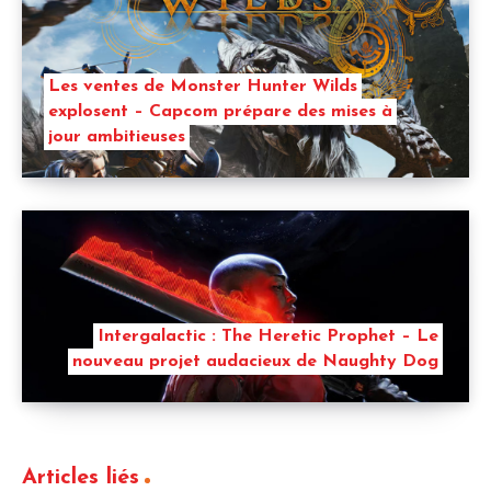
Les ventes de Monster Hunter Wilds
explosent – Capcom prépare des mises à
jour ambitieuses
Intergalactic : The Heretic Prophet – Le
nouveau projet audacieux de Naughty Dog
Articles liés