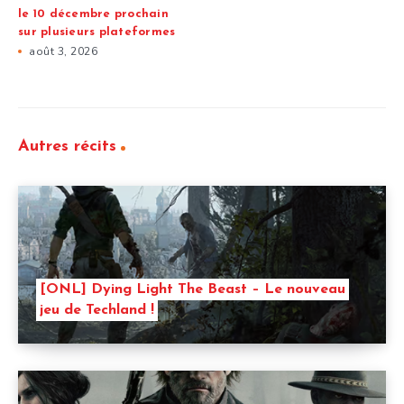
le 10 décembre prochain
sur plusieurs plateformes
août 3, 2026
Autres récits
[ONL] Dying Light The Beast – Le nouveau
jeu de Techland !