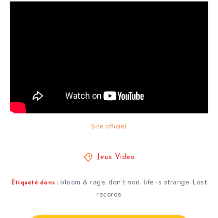
Site officiel
Jeux Video
bloom & rage
don’t nod
life is strange
Lost
,
,
,
Étiqueté dans :
records