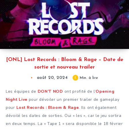
[ONL] Lost Records : Bloom & Rage – Date de
sortie et nouveau trailer
août 20, 2024
1
Min. à lire
Les équipes de
DON’T NOD
ont profité de l’
Opening
Night Live
pour dévoiler un premier trailer de gameplay
pour
Lost Records : Bloom & Rage
. Ils ont également
dévoilé les dates de sorties. Oui « les », car le jeu sortira
en deux temps. La « Tape 1 » sera disponible le 18 février