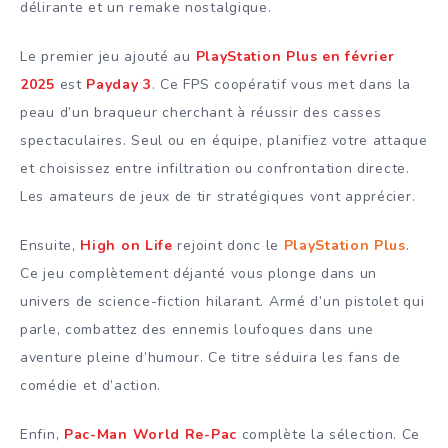
délirante et un remake nostalgique.
Le premier jeu ajouté au
PlayStation Plus en février
2025
est
Payday 3
. Ce FPS coopératif vous met dans la
peau d’un braqueur cherchant à réussir des casses
spectaculaires. Seul ou en équipe, planifiez votre attaque
et choisissez entre infiltration ou confrontation directe.
Les amateurs de jeux de tir stratégiques vont apprécier.
Ensuite,
High on Life
rejoint donc le
PlayStation Plus
.
Ce jeu complètement déjanté vous plonge dans un
univers de science-fiction hilarant. Armé d’un pistolet qui
parle, combattez des ennemis loufoques dans une
aventure pleine d’humour. Ce titre séduira les fans de
comédie et d’action.
Enfin,
Pac-Man World Re-Pac
complète la sélection. Ce