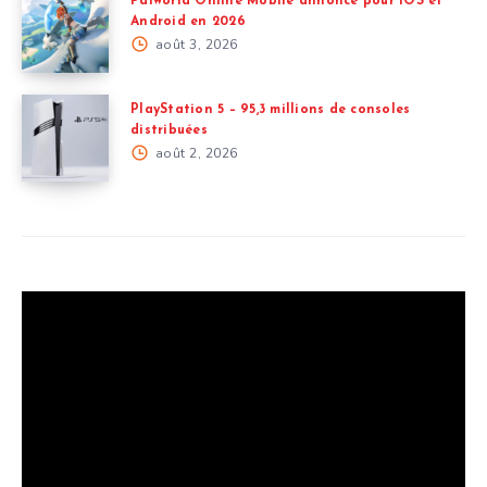
Palworld Online Mobile annoncé pour iOS et
Android en 2026
août 3, 2026
PlayStation 5 – 95,3 millions de consoles
distribuées
août 2, 2026