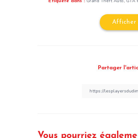
,
Grand Theft Auto
GTA 
Étiqueté dans :
Afficher
Partager l'artic
Vous pourriez égaleme