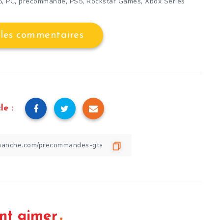
,
,
,
,
,
6
PC
précommande
PS5
Rockstar Games
Xbox Series
 les commentaires
le :
nt aimer