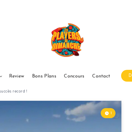
D
Review
Bons Plans
Concours
Contact
uccès record !
1