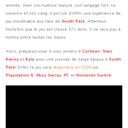
animée. Avec son humour mature, son langage fort, sa
violence et son sang, il est sûr d’offrir une expérience de
jeu inoubliable aux fans de
South Park
. Attention
toutefois que le jeu est classé 17+ donc, il ne sera pas à
mettre entre toutes les mains.
Alors, préparez-vous à vous joindre à
Cartman
,
Stan
,
Kenny
et
Kyle
pour une journée de neige épique à
South
Park
! Enfin, le jeu sera
disponible en 2024
sur
Playstation 5
,
Xbox Series
,
PC
et
Nintendo Switch
.