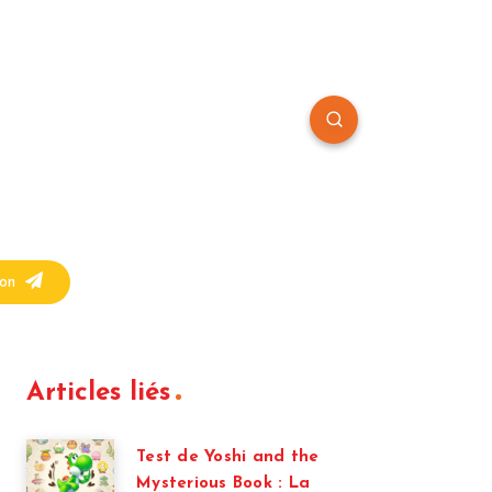
on
Articles liés
Test de Yoshi and the
Mysterious Book : La