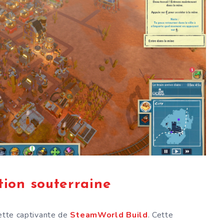
tion souterraine
ette captivante de
SteamWorld Build
. Cette