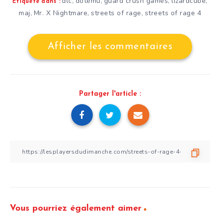
dlc
dotemu
guard crush games
lizardcube
,
,
,
,
Étiqueté dans :
maj
Mr. X Nightmare
streets of rage
streets of rage 4
,
,
,
Afficher les commentaires
Partager l'article :
Vous pourriez également aimer