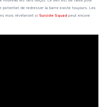
 nouveau les fans déçus. Le défi est de taille pour
e potentiel de redresser la barre existe toujours. Les
ins mois révéleront si
Suicide Squad
peut encore