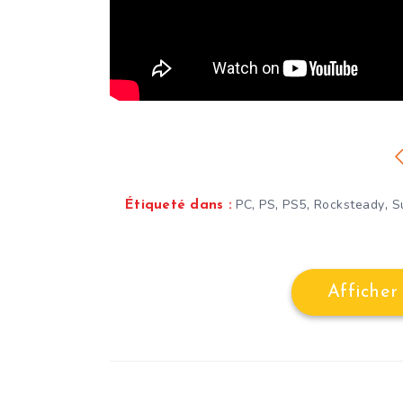
,
,
,
,
PC
PS
PS5
Rocksteady
S
Étiqueté dans :
Afficher