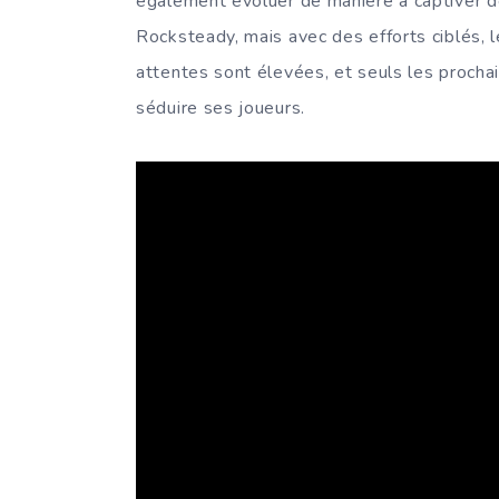
également évoluer de manière à captiver de
Rocksteady, mais avec des efforts ciblés, l
attentes sont élevées, et seuls les procha
séduire ses joueurs.