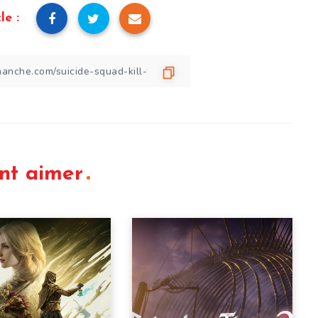
le :
nt aimer