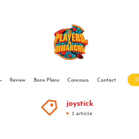
D
Review
Bons Plans
Concours
Contact
joystick
1 article