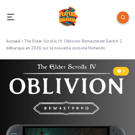
Accueil
»
The Elder Scrolls IV: Oblivion Remastered Switch 2
débarque en 2026 sur la nouvelle console Nintendo
2