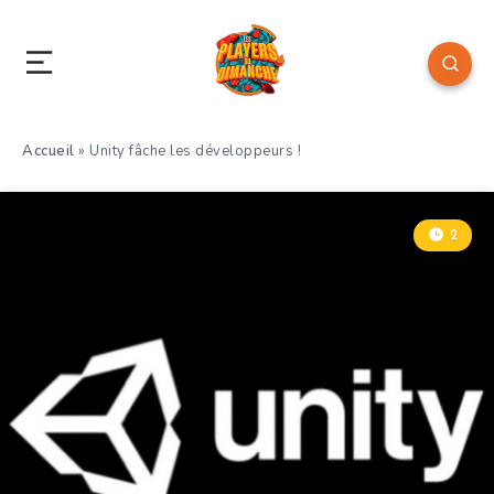
Accueil
»
Unity fâche les développeurs !
2