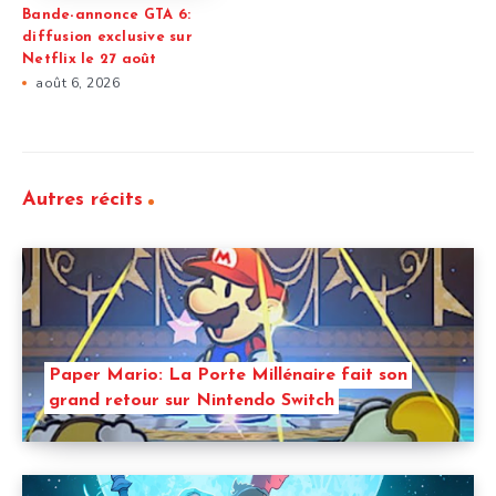
Bande-annonce GTA 6:
diffusion exclusive sur
Netflix le 27 août
août 6, 2026
Autres récits
Paper Mario: La Porte Millénaire fait son
grand retour sur Nintendo Switch