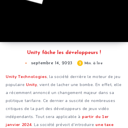
Unity fâche les développeurs !
septembre 14, 2023
2
Min. à lire
Unity Technologies
, la société derrière le moteur de jeu
populaire
Unity
, vient de lacher une bombe. En effet, elle
a récemment annoncé un changement majeur dans sa
politique tarifaire. Ce dernier a suscité de nombreuses
critiques de la part des développeurs de jeux vidéo
indépendants. Tout sera applicable à
partir du 1er
janvier 2024
. La société prévoit d’introduire
une taxe