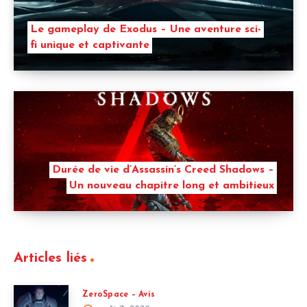
Le gameplay de Exodus – Une aventure sci-
fi unique et captivante
Durée de vie d’Assassin’s Creed Shadows –
Un nouveau chapitre long et ambitieux
Articles liés
ZeroSpace – Avis