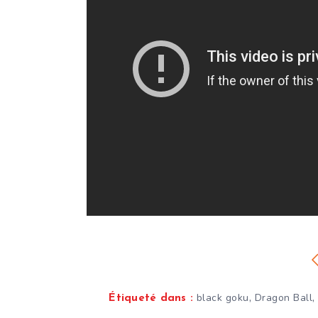
,
black goku
Dragon Ball
Étiqueté dans :