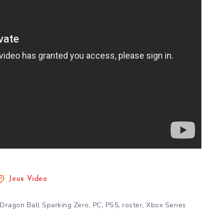
Jeux Video
,
,
,
,
,
Dragon Ball Sparking Zero
PC
PS5
roster
Xbox Series