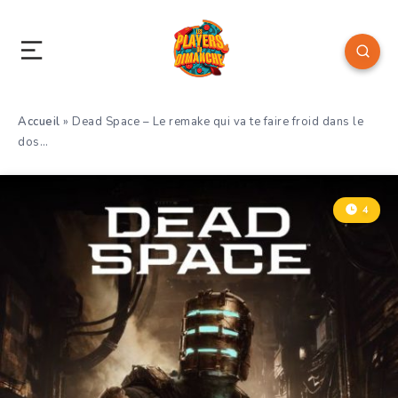
Accueil
»
Dead Space – Le remake qui va te faire froid dans le
dos…
4