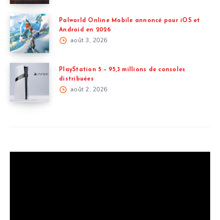
Palworld Online Mobile annoncé pour iOS et
Android en 2026
août 3, 2026
PlayStation 5 – 95,3 millions de consoles
distribuées
août 2, 2026