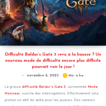
Difficulté Baldur’s Gate 3 revu à la hausse ? Un
nouveau mode de difficulté encore plus difficile
pourrait voir le jour !
novembre 6, 2023
1
Min. à lire
La grosse
difficulté Baldur’s Gate 3
, surnommée
Mode
Honneur
, suscite des interrogations. Effectivement cela
promet un défi de taille pour les joueurs. Des rumeurs