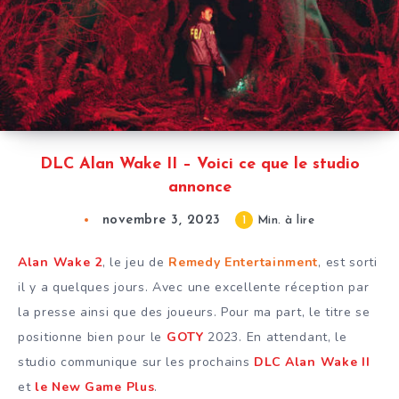
DLC Alan Wake II – Voici ce que le studio
annonce
novembre 3, 2023
1
Min. à lire
Alan Wake 2
, le jeu de
Remedy Entertainment
, est sorti
il y a quelques jours. Avec une excellente réception par
la presse ainsi que des joueurs. Pour ma part, le titre se
positionne bien pour le
GOTY
2023. En attendant, le
studio communique sur les prochains
DLC Alan Wake II
et
le New Game Plus
.