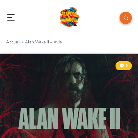
Accueil
»
Alan Wake II – Avis
5