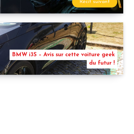
Récit suivant
BMW i3S – Avis sur cette voiture geek
du futur !