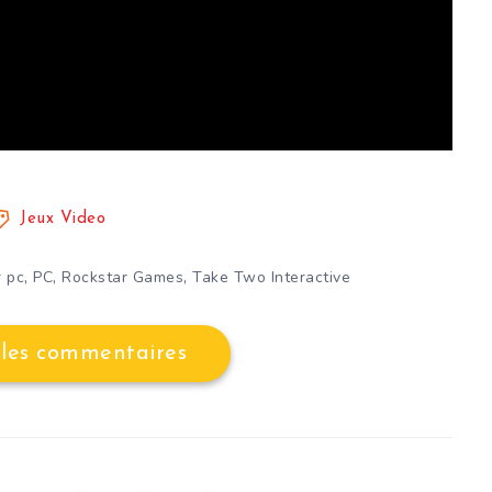
Jeux Video
,
,
,
r pc
PC
Rockstar Games
Take Two Interactive
 les commentaires