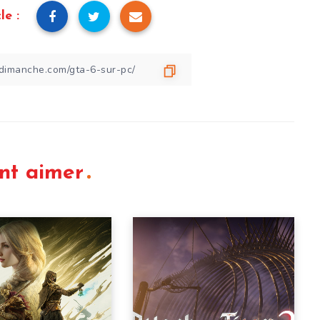
le :
nt aimer