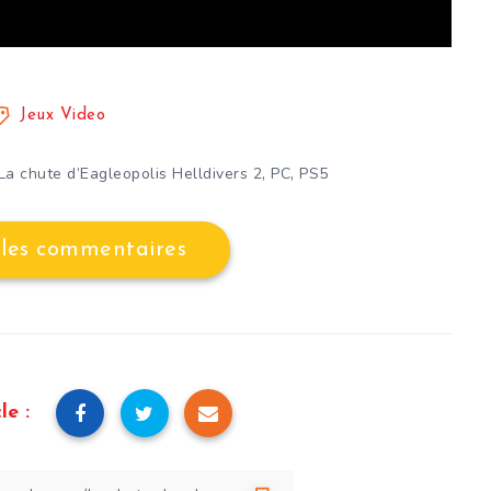
Jeux Video
,
,
La chute d’Eagleopolis Helldivers 2
PC
PS5
 les commentaires
le :