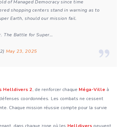
hold of Managed Democracy since time
ttered shopping centers stand in warning as to
uper Earth, should our mission fail.
er. The Battle for Super…
s2)
May 23, 2025
s Helldivers 2
, de renforcer chaque
Méga-Ville
à
e défenses coordonnées. Les combats ne cessent
nte. Chaque mission réussie compte pour la survie
enant, dans chaque zone où les
Helldivers
peuvent