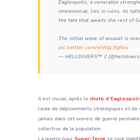
Eagleopolis, a venerable strong
immemorial, lies in ruins. Its ta
the fate that awaits the rest of S
The initial wave of assault is ov
pic.twitter.com/wWgL8gfaiu
— HELLDIVERS™ 2 (@helldiver
Il est crucial, après la
chute d’Eagleopoli
l’aide de déploiements stratégiques et d
jamais dans cet univers de guerre permane
collective de la population.
La guerre pour
Super-Terre
se joue maint