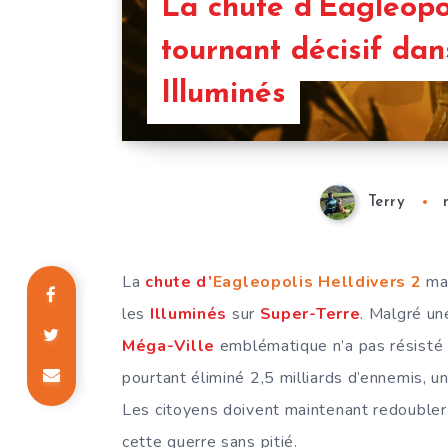
La chute d’Eagleopo
tournant décisif dan
Illuminés
Terry
La
chute d’
Eagleopolis Helldivers 2
mar
les
Illuminés
sur
Super-Terre
. Malgré une
Méga-Ville
emblématique n’a pas résisté à
pourtant éliminé 2,5 milliards d’ennemis, un
Les citoyens doivent maintenant redoubler 
cette guerre sans pitié.