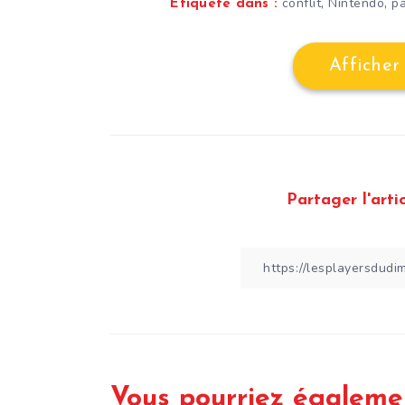
,
,
conflit
Nintendo
p
Étiqueté dans :
Afficher
Partager l'artic
Vous pourriez égaleme