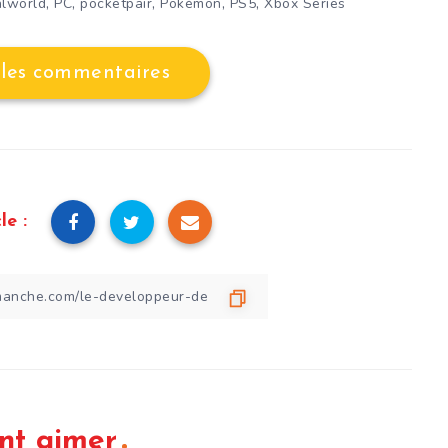
,
,
,
,
,
alworld
PC
pocketpair
Pokémon
PS5
Xbox Series
 les commentaires
le :
nt aimer