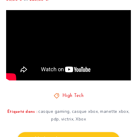
High Tech
casque gaming
casque xbox
manette xbox
,
,
,
Étiqueté dans :
pdp
victrix
Xbox
,
,