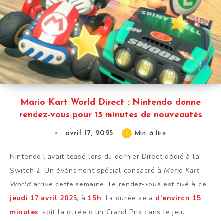
Mario Kart World Direct : Nintendo donne
rendez-vous pour 15 minutes de nouveautés
avril 17, 2025
1
Min. à lire
Nintendo l’avait teasé lors du dernier Direct dédié à la
Switch 2. Un événement spécial consacré à
Mario Kart
World
arrive cette semaine. Le rendez-vous est fixé à ce
jeudi 17 avril 2025
, à
15h
. La durée sera
d’environ 15
minutes
, soit la durée d’un Grand Prix dans le jeu.