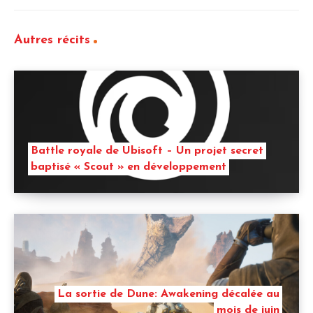
Autres récits
Battle royale de Ubisoft – Un projet secret
baptisé « Scout » en développement
La sortie de Dune: Awakening décalée au
mois de juin