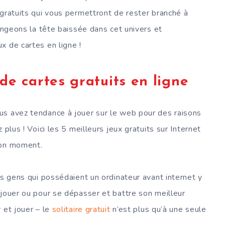
 gratuits qui vous permettront de rester branché à
longeons la tête baissée dans cet univers et
x de cartes en ligne !
 de cartes gratuits en ligne
us avez tendance à jouer sur le web pour des raisons
 plus ! Voici les 5 meilleurs jeux gratuits sur Internet
bon moment.
es gens qui possédaient un ordinateur avant internet y
 jouer ou pour se dépasser et battre son meilleur
 et jouer – le
solitaire gratuit
n’est plus qu’à une seule