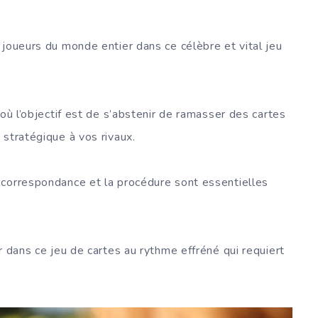
 joueurs du monde entier dans ce célèbre et vital jeu
 où l’objectif est de s’abstenir de ramasser des cartes
 stratégique à vos rivaux.
 correspondance et la procédure sont essentielles
r dans ce jeu de cartes au rythme effréné qui requiert