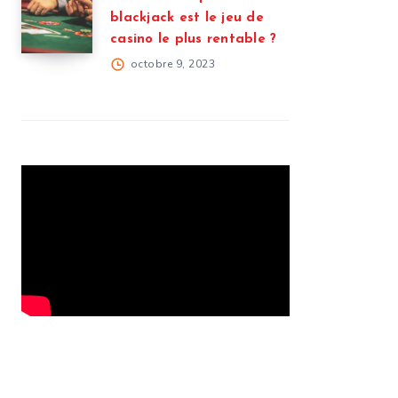
blackjack est le jeu de
casino le plus rentable ?
octobre 9, 2023