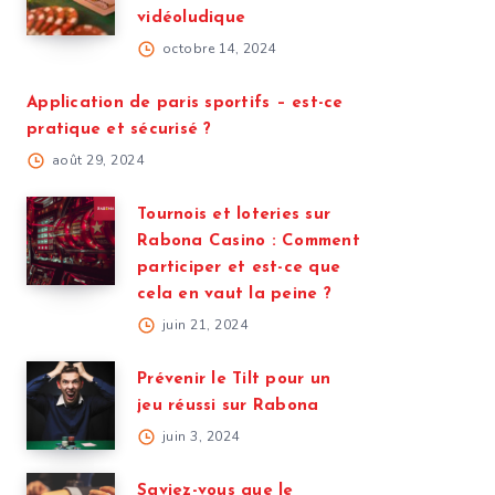
vidéoludique
octobre 14, 2024
Application de paris sportifs – est-ce
pratique et sécurisé ?
août 29, 2024
Tournois et loteries sur
Rabona Casino : Comment
participer et est-ce que
cela en vaut la peine ?
juin 21, 2024
Prévenir le Tilt pour un
jeu réussi sur Rabona
juin 3, 2024
Saviez-vous que le