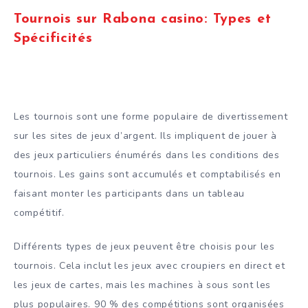
Tournois sur Rabona casino: Types et
Spécificités
Les tournois sont une forme populaire de divertissement
sur les sites de jeux d’argent. Ils impliquent de jouer à
des jeux particuliers énumérés dans les conditions des
tournois. Les gains sont accumulés et comptabilisés en
faisant monter les participants dans un tableau
compétitif.
Différents types de jeux peuvent être choisis pour les
tournois. Cela inclut les jeux avec croupiers en direct et
les jeux de cartes, mais les machines à sous sont les
plus populaires. 90 % des compétitions sont organisées