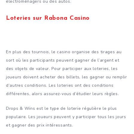
électroménagers ou des autos.
Loteries sur Rabona Casino
En plus des tournois, le casino organise des tirages au
sort où les participants peuvent gagner de l’argent et
des objets de valeur. Pour participer aux loteries, les
joueurs doivent acheter des billets, les gagner ou remplir
d’autres conditions. Les loteries ont des conditions
différentes, alors assurez-vous d’étudier leurs règles.
Drops & Wins est le type de loterie régulière le plus
populaire. Les joueurs peuvent y participer tous les jours
et gagner des prix intéressants.