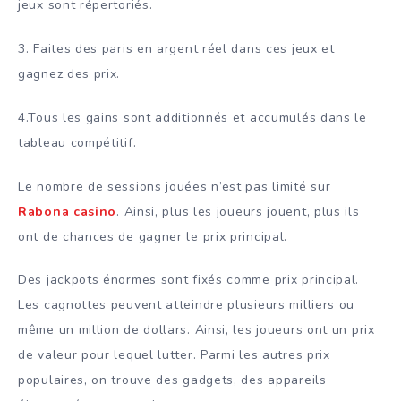
jeux sont répertoriés.
3. Faites des paris en argent réel dans ces jeux et
gagnez des prix.
4.Tous les gains sont additionnés et accumulés dans le
tableau compétitif.
Le nombre de sessions jouées n’est pas limité sur
Rabona casino
. Ainsi, plus les joueurs jouent, plus ils
ont de chances de gagner le prix principal.
Des jackpots énormes sont fixés comme prix principal.
Les cagnottes peuvent atteindre plusieurs milliers ou
même un million de dollars. Ainsi, les joueurs ont un prix
de valeur pour lequel lutter. Parmi les autres prix
populaires, on trouve des gadgets, des appareils