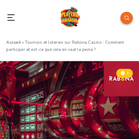
Accueil
»
Tournois et loteries sur Rabona Casino : Comment
participer et est-ce que cela en vaut la peine ?
3