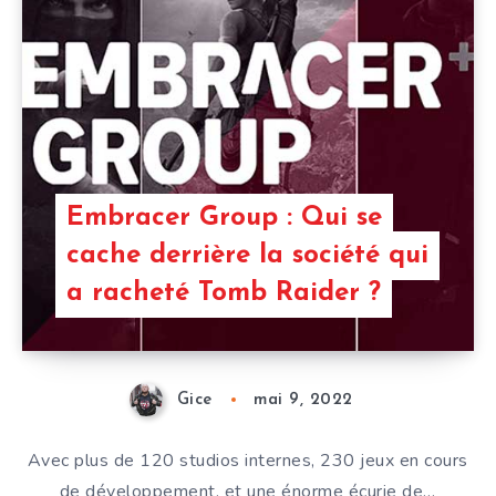
Embracer Group : Qui se
cache derrière la société qui
a racheté Tomb Raider ?
Gice
mai 9, 2022
Avec plus de 120 studios internes, 230 jeux en cours
de développement, et une énorme écurie de…