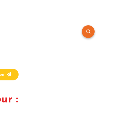
on
ur :