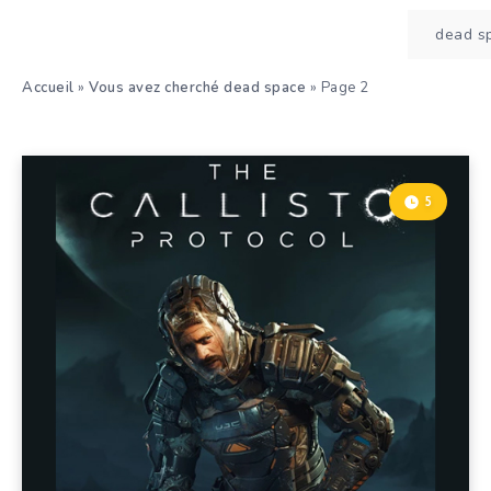
Accueil
»
Vous avez cherché dead space
»
Page 2
5