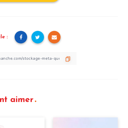
le :
nt aimer