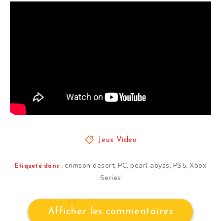
Jeux Video
crimson desert
PC
pearl abyss
PS5
Xbox
,
,
,
,
Étiqueté dans :
Series
Afficher les commentaires