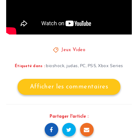
Jeux Video
bioshock
judas
PC
PS5
Xbox Series
,
,
,
,
Étiqueté dans :
Afficher les commentaires
Partager l'article :