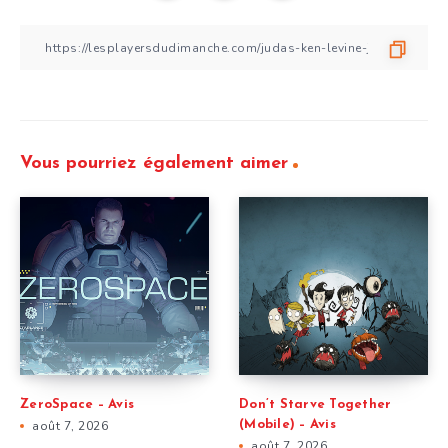
Vous pourriez également aimer
ZeroSpace – Avis
Don’t Starve Together
août 7, 2026
(Mobile) – Avis
août 7, 2026