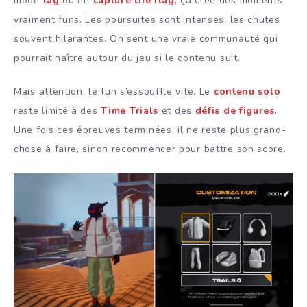
mode
tag
ou en
capture the flag
, ça crée des moments
vraiment funs. Les poursuites sont intenses, les chutes
souvent hilarantes. On sent une vraie communauté qui
pourrait naître autour du jeu si le contenu suit.
Mais attention, le fun s’essouffle vite. Le
contenu solo
reste limité à des
Time Trials
et des
défis de figures
.
Une fois ces épreuves terminées, il ne reste plus grand-
chose à faire, sinon recommencer pour battre son score.