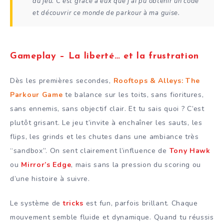
du jeu. C’est grâce à eux que j’ai pu obtenir un code
et découvrir ce monde de parkour à ma guise.
Gameplay – La liberté… et la frustration
Dès les premières secondes,
Rooftops & Alleys: The
Parkour Game
te balance sur les toits, sans fioritures,
sans ennemis, sans objectif clair. Et tu sais quoi ? C’est
plutôt grisant. Le jeu t’invite à enchaîner les sauts, les
flips, les grinds et les chutes dans une ambiance très
“sandbox”. On sent clairement l’influence de
Tony Hawk
ou
Mirror’s Edge
, mais sans la pression du scoring ou
d’une histoire à suivre.
Le système de
tricks
est fun, parfois brillant. Chaque
mouvement semble fluide et dynamique. Quand tu réussis