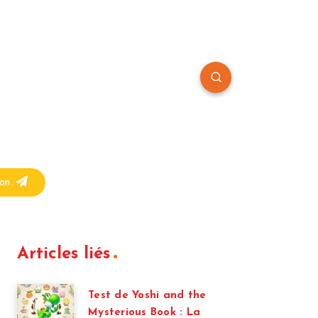
on
Articles liés
Test de Yoshi and the
Mysterious Book : La