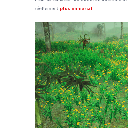
réellement
plus immersif
.