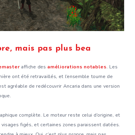
re, mais pas plus bea
Remaster
affiche des
améliorations notables
. Les
mière ont été retravaillés, et l’ensemble tourne de
’est agréable de redécouvrir Ancaria dans une version
oque.
raphique complète. Le moteur reste celui d’origine, et
s visages figés, et certaines zones paraissent datées.
endre à mieux. Oui, c’est plus propre, mais pas