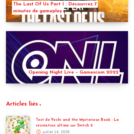
The Last Of Us Part I : Découvrez 7
minutes de gameplay
Opening Night Live – Gamescom 2022
Articles liés
Test de Yoshi and the Mysterious Book : La
récréation ultime sur Switch 2
juillet 14, 2026