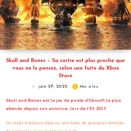
Skull and Bones – Sa sortie est plus proche que
vous ne le pensez, selon une fuite du Xbox
Store
juin 29, 2022
1
Min. à lire
Skull and Bones est le jeu de pirate d’Ubisoft le plus
attendu depuis son annonce, lors de l’E3 2017
.
On avait d’ailleurs déjà eu une fuite de quelques minutes