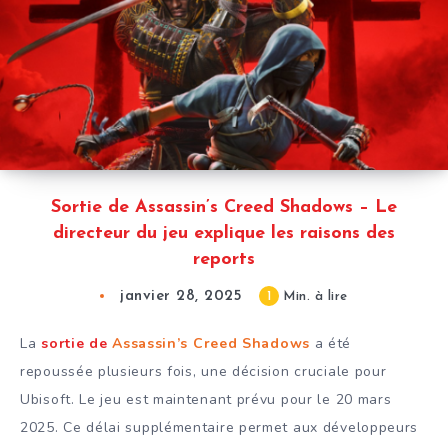
Sortie de Assassin’s Creed Shadows – Le
directeur du jeu explique les raisons des
reports
janvier 28, 2025
1
Min. à lire
La
sortie de
Assassin’s Creed Shadows
a été
repoussée plusieurs fois, une décision cruciale pour
Ubisoft. Le jeu est maintenant prévu pour le 20 mars
2025. Ce délai supplémentaire permet aux développeurs