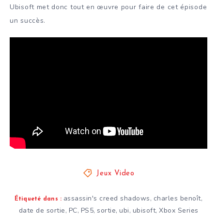
Ubisoft met donc tout en œuvre pour faire de cet épisode
un succès.
Jeux Video
assassin's creed shadows
charles benoît
,
,
Étiqueté dans :
date de sortie
PC
PS5
sortie
ubi
ubisoft
Xbox Series
,
,
,
,
,
,