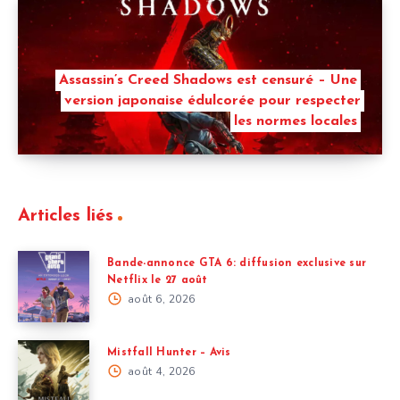
Assassin’s Creed Shadows est censuré – Une
version japonaise édulcorée pour respecter
les normes locales
Articles liés
Bande-annonce GTA 6: diffusion exclusive sur
Netflix le 27 août
août 6, 2026
Mistfall Hunter – Avis
août 4, 2026