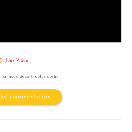
Jeux Video
,
,
crimson desert
délai
sortie
:
 les commentaires