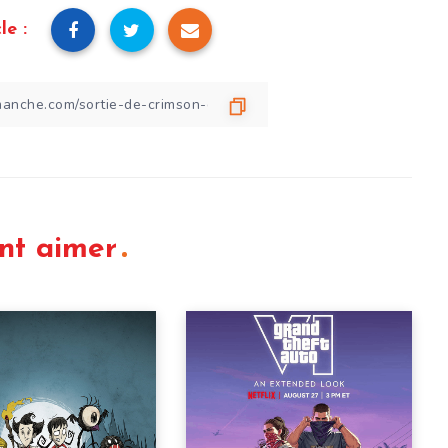
le :
nt aimer