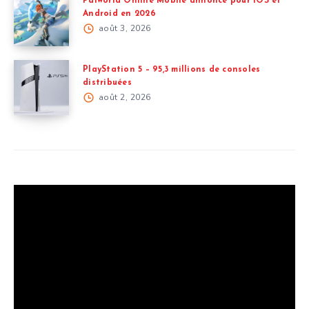
Palworld Online Mobile annoncé pour iOS et
Android en 2026
août 3, 2026
PlayStation 5 – 95,3 millions de consoles
distribuées
août 2, 2026