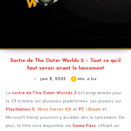
Sortie de The Outer Worlds 2 – Tout ce qu’il
faut savoir avant le lancement
juin 8, 2025
1
Min. à lire
La
sortie de The Outer Worlds 2
est programmée pour
le 29 octobre sur plusieurs plateformes. Les joueurs sur
PlayStation 5
,
Xbox Series X|S
et
PC
(
Steam
et
Microsoft Store) pourront y accéder dès le lancement. De
plus, le titre sera disponible via
Game Pass
, offrant un