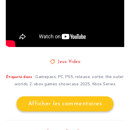
Jeux Video
Gamepass
PC
PS5
release
sortie
the outer
,
,
,
,
,
Étiqueté dans :
worlds 2
xbox games showcase 2025
Xbox Series
,
,
Afficher les commentaires