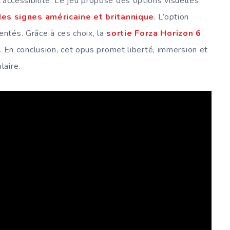
’accessibilité. Le jeu propose des options visuelles
es signes américaine et britannique
. L’option
ntés. Grâce à ces choix, la
sortie Forza Horizon 6
ie. En conclusion, cet opus promet liberté, immersion et
laire.