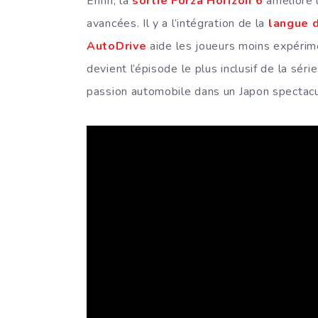
Enfin, la
sortie Forza Horizon 6
améliore l
avancées. Il y a l’intégration de la
langue d
AutoDrive
aide les joueurs moins expérime
devient l’épisode le plus inclusif de la sér
passion automobile dans un Japon spectacu