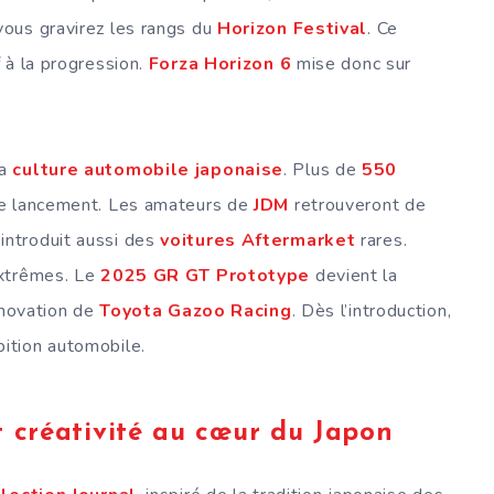
ous gravirez les rangs du
Horizon Festival
. Ce
 à la progression.
Forza Horizon 6
mise donc sur
la
culture automobile japonaise
. Plus de
550
le lancement. Les amateurs de
JDM
retrouveront de
ntroduit aussi des
voitures Aftermarket
rares.
extrêmes. Le
2025 GR GT Prototype
devient la
nnovation de
Toyota Gazoo Racing
. Dès l’introduction,
ition automobile.
t créativité au cœur du Japon