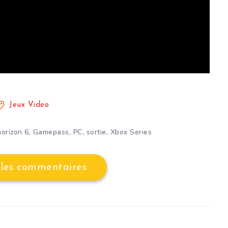
Jeux Video
,
,
,
,
horizon 6
Gamepass
PC
sortie
Xbox Series
 les commentaires