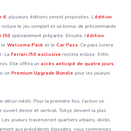
n 6
, plusieurs éditions seront proposées. L’
édition
e inclura le jeu complet et un bonus de précommande
i J50
spécialement préparée. Ensuite, l’
édition
a le
Welcome Pack
et le
Car Pass
. Ce pass livrera
e. La
Ferrari J50 exclusive
restera incluse. Enfin,
s. Elle offrira un
accès anticipé de quatre jours
ssi un
Premium Upgrade Bundle
pour les joueurs
 décor inédit. Pour la première fois, l’action se
 ouvert dense et vertical. Tokyo devient la plus
 Les joueurs traverseront quartiers urbains, docks
airement aux précédents épisodes, vous commencez