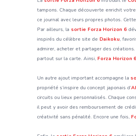
La
sortie Forza Horizon 6
introduit le
Col
tampons. Chaque découverte enrichit votre
ce journal avec leurs propres photos. Cette 
Par ailleurs, la
sortie Forza Horizon 6
dév
inspirés du célèbre site de
Daikoku
, favo
admirer, acheter et partager des créations. 
partout sur la carte. Ainsi,
Forza Horizon 
Un autre ajout important accompagne la
so
propriété s’inspire du concept japonais d’
A
circuits ou lieux personnalisés. Chaque co
il peut y avoir des remboursement de crédi
créativité sans pénalité. Encore une fois,
F