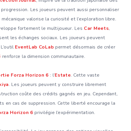
lection Journal
, inspiré de la tradition japonaise des
 progression. Les joueurs peuvent aussi personnaliser
mécanique valorise la curiosité et l’exploration libre.
eloppe fortement le multijoueur. Les
Car Meets
,
risent les échanges sociaux. Les joueurs peuvent
L’outil
EventLab CoLab
permet désormais de créer
6
renforce la dimension communautaire.
rtie Forza Horizon 6
: l’
Estate
. Cette vaste
kiya
. Les joueurs peuvent y construire librement
nstruction coûte des crédits gagnés en jeu. Cependant,
ts en cas de suppression. Cette liberté encourage la
orza Horizon 6
privilégie l’expérimentation.