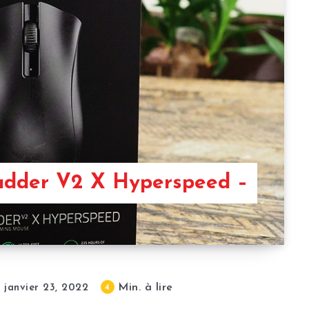
adder V2 X Hyperspeed –
Min. à lire
4
janvier 23, 2022