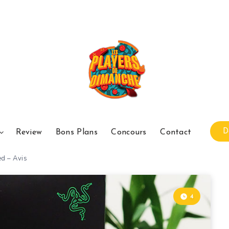
D
Review
Bons Plans
Concours
Contact
d – Avis
4