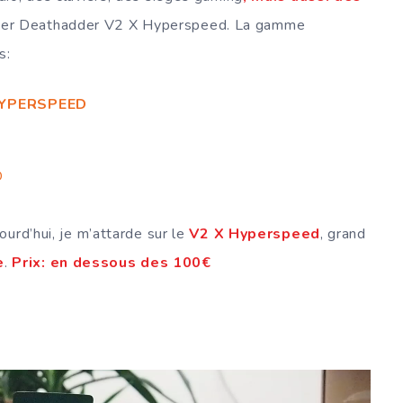
e Razer Deathadder V2 X Hyperspeed. La gamme
s:
HYPERSPEED
O
urd’hui, je m’attarde sur le
V2 X Hyperspeed
, grand
e
.
Prix: en dessous des 100€