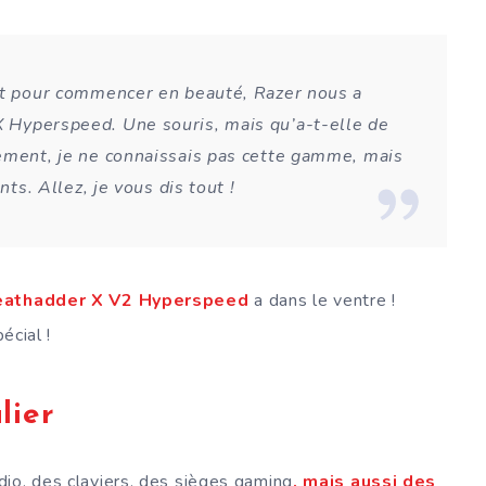
et pour commencer en beauté, Razer nous a
 Hyperspeed. Une souris, mais qu’a-t-elle de
ement, je ne connaissais pas cette gamme, mais
nts. Allez, je vous dis tout !
eathadder X V2 Hyperspeed
a dans le ventre !
écial !
lier
dio, des claviers, des sièges gaming
, mais aussi des