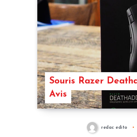
Souris Razer Death
Avis
redac edito