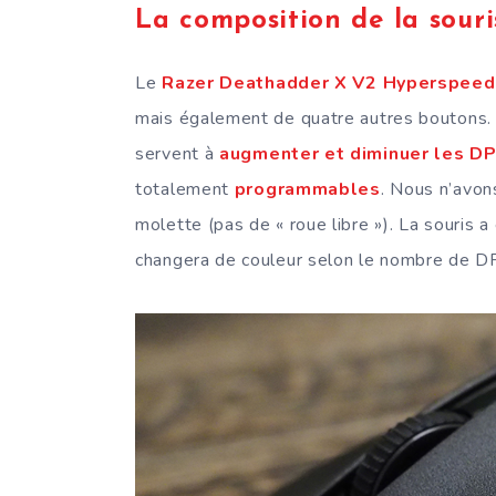
La composition de la souri
Le
Razer Deathadder X V2 Hyperspeed
mais également de quatre autres boutons. D
servent à
augmenter et diminuer les DP
totalement
programmables
. Nous n’avon
molette (pas de « roue libre »). La souris 
changera de couleur selon le nombre de DP