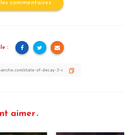
 les commentaires
le :
nt aimer