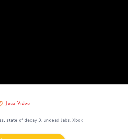
Jeux Video
,
,
,
ss
state of decay 3
undead labs
Xbox