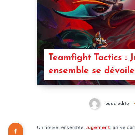
Teamfight Tactics :
ensemble se dévoile
redac edito
Un nouvel ensemble,
Jugement
, arrive da