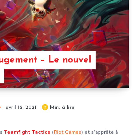
 Jugement – Le nouvel
Min. à lire
2
avril 12, 2021
ns
Teamfight
Tactics
(
Riot Games
) et s’apprête à