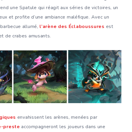
nd une Spatule qui réagit aux séries de victoires, un
leux et profite d’une ambiance maléfique. Avec un
 barbecue allumé,
l’arène des Éclaboussures
est
 et de crabes amusants.
giques
envahissent les arènes, menées par
e-preste
accompagneront les joueurs dans une