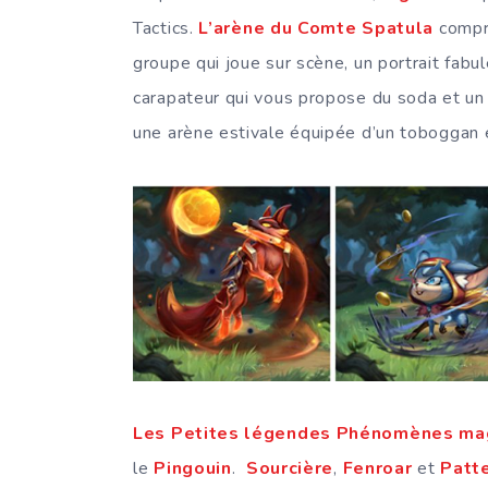
Tactics.
L’arène du Comte Spatula
compre
groupe qui joue sur scène, un portrait fabu
carapateur qui vous propose du soda et un
une arène estivale équipée d’un toboggan
Les Petites légendes Phénomènes ma
le
Pingouin
.
Sourcière
,
Fenroar
et
Patt