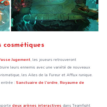
es cosmétiques
Passe Jugement
, les joueurs retrouveront
étruire leurs ennemis avec une variété de nouveaux
smatique, les Ailes de la Fureur et Afflux runique.
 entrée :
Sanctuaire de l’ordre
,
Royaume de
pporte
deux arènes interactives
dans Teamfight